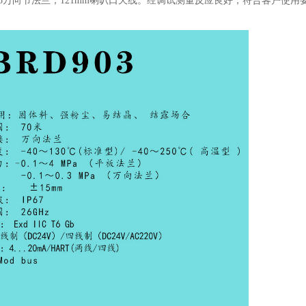
N125万向节法兰，121mm喇叭口天线。经调试测量反应良好，符合客户使用