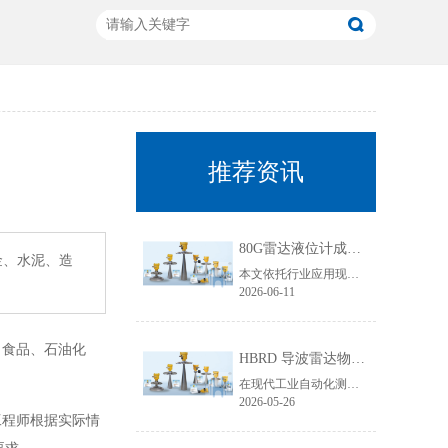
推荐资讯
80G雷达液位计成行业主流！国产雷达液位计五大发展趋势解析
金、水泥、造
本文依托行业应用现状与技术迭代规律，聚焦80G雷达液位计技术升级核心，从高频迭代普及、数字化智能升级、工况专属定制、一体化结构优化、安全合规升级五大维度，深度拆解国产雷达液位计未来发展趋势，贴合工业选型需求与搜索引擎收录规则，为行业技术升级、设备采购改造提供专业参考。
2026-06-11
、食品、石油化
HBRD 导波雷达物位计全面介绍、应用场景及核心优势
在现代工业自动化测控领域，物位监测是生产线稳定运行、仓储管理、工艺调控的重要环节。面对粘稠介质、易结晶物料、低介电常数介质、狭小罐体、强腐蚀工况等复杂测量环境，传统液位、料位仪表常常出现测量不准、卡料、失灵、寿命短等问题。而HBRD导波雷达物位计凭借成熟的技术架构与稳定的实测表现，成为工业现场主流的精密物位测量设备。
2026-05-26
工程师根据实际情