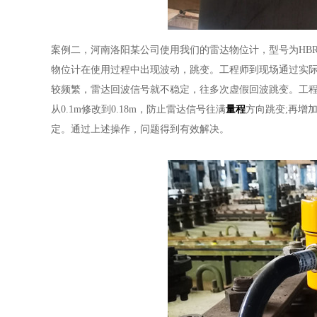
案例二，河南洛阳某公司使用我们的雷达物位计，型号为HBRD
物位计在使用过程中出现波动，跳变。工程师到现场通过实
较频繁，雷达回波信号就不稳定，往多次虚假回波跳变。工程
从0.1m修改到0.18m，防止雷达信号往满
量程
方向跳变;再增
定。通过上述操作，问题得到有效解决。