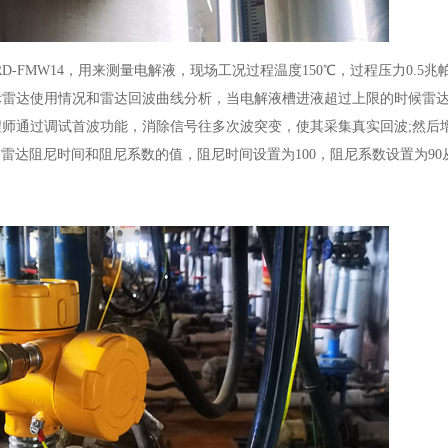
-FMW14，用来测量电解液，现场工况过程温度150℃，过程压力0.5
际雷达使用情况和雷达回波曲线分析，当电解液槽进液超过上限的时候雷
师通过调试首波功能，消除信号往多次波突变，使其采集真实回波;然后
加雷达阻尼时间和阻尼系数的值，阻尼时间设置为100，阻尼系数设置为9