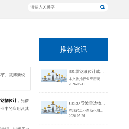
推荐资讯
80G雷达液位计成行业主流！国产雷达液位计五大发展趋势解析
环节。慧博新锐
本文依托行业应用现状与技术迭代规律，聚焦80G雷达液位计技术升级核心，从高频迭代普及、数字化智能升级、工况专属定制、一体化结构优化、安全合规升级五大维度，深度拆解国产雷达液位计未来发展趋势，贴合工业选型需求与搜索引擎收录规则，为行业技术升级、设备采购改造提供专业参考。
2026-06-11
雷达物位计
，凭借
HBRD 导波雷达物位计全面介绍、应用场景及核心优势
行业中的应用及其
在现代工业自动化测控领域，物位监测是生产线稳定运行、仓储管理、工艺调控的重要环节。面对粘稠介质、易结晶物料、低介电常数介质、狭小罐体、强腐蚀工况等复杂测量环境，传统液位、料位仪表常常出现测量不准、卡料、失灵、寿命短等问题。而HBRD导波雷达物位计凭借成熟的技术架构与稳定的实测表现，成为工业现场主流的精密物位测量设备。
2026-05-26