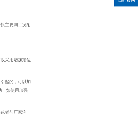
扫码咨询
干扰主要则工况附
可以采用增加定位
物引起的，可以加
动，如使用加强
决或者与厂家沟