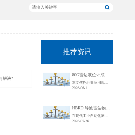
推荐资讯
80G雷达液位计成行业主流！国产雷达液位计五大发展趋势解析
何解决?
本文依托行业应用现状与技术迭代规律，聚焦80G雷达液位计技术升级核心，从高频迭代普及、数字化智能升级、工况专属定制、一体化结构优化、安全合规升级五大维度，深度拆解国产雷达液位计未来发展趋势，贴合工业选型需求与搜索引擎收录规则，为行业技术升级、设备采购改造提供专业参考。
2026-06-11
HBRD 导波雷达物位计全面介绍、应用场景及核心优势
在现代工业自动化测控领域，物位监测是生产线稳定运行、仓储管理、工艺调控的重要环节。面对粘稠介质、易结晶物料、低介电常数介质、狭小罐体、强腐蚀工况等复杂测量环境，传统液位、料位仪表常常出现测量不准、卡料、失灵、寿命短等问题。而HBRD导波雷达物位计凭借成熟的技术架构与稳定的实测表现，成为工业现场主流的精密物位测量设备。
2026-05-26