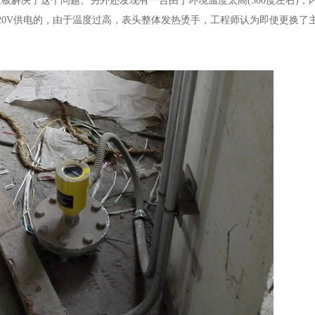
板解决了这个问题。另外还发现有一台由于环境温度太高(300度左右)，
220V供电的，由于温度过高，表头整体发热烫手，工程师认为即使更换了