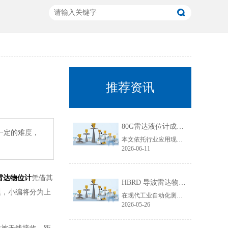
推荐资讯
80G雷达液位计成行业主流！国产雷达液位计五大发展趋势解析
一定的难度，
本文依托行业应用现状与技术迭代规律，聚焦80G雷达液位计技术升级核心，从高频迭代普及、数字化智能升级、工况专属定制、一体化结构优化、安全合规升级五大维度，深度拆解国产雷达液位计未来发展趋势，贴合工业选型需求与搜索引擎收录规则，为行业技术升级、设备采购改造提供专业参考。
2026-06-11
雷达物位计
凭借其
HBRD 导波雷达物位计全面介绍、应用场景及核心优势
题，小编将分为上
在现代工业自动化测控领域，物位监测是生产线稳定运行、仓储管理、工艺调控的重要环节。面对粘稠介质、易结晶物料、低介电常数介质、狭小罐体、强腐蚀工况等复杂测量环境，传统液位、料位仪表常常出现测量不准、卡料、失灵、寿命短等问题。而HBRD导波雷达物位计凭借成熟的技术架构与稳定的实测表现，成为工业现场主流的精密物位测量设备。
2026-05-26