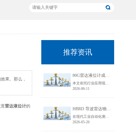
推荐资讯
80G雷达液位计成行业主流！国产雷达液位计五大发展趋势解析
的效果。那么，
本文依托行业应用现状与技术迭代规律，聚焦80G雷达液位计技术升级核心，从高频迭代普及、数字化智能升级、工况专属定制、一体化结构优化、安全合规升级五大维度，深度拆解国产雷达液位计未来发展趋势，贴合工业选型需求与搜索引擎收录规则，为行业技术升级、设备采购改造提供专业参考。
2026-06-11
究竟
雷达液位计
的
HBRD 导波雷达物位计全面介绍、应用场景及核心优势
在现代工业自动化测控领域，物位监测是生产线稳定运行、仓储管理、工艺调控的重要环节。面对粘稠介质、易结晶物料、低介电常数介质、狭小罐体、强腐蚀工况等复杂测量环境，传统液位、料位仪表常常出现测量不准、卡料、失灵、寿命短等问题。而HBRD导波雷达物位计凭借成熟的技术架构与稳定的实测表现，成为工业现场主流的精密物位测量设备。
2026-05-26