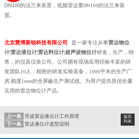
DN100
的法兰来装置，低频雷达要
的法兰来装
DN150
置。
北京慧博新锐科技有限公司
是一家专注从事
雷达物位
计
|
雷达液位计
|
雷达料位计
|
超声波物位计
研发，生产，销
售，的仪器仪表公司。公司拥有现场应用经验丰富的研
发团队10人，精密的研发实验装备，1000平米的生产厂
房,精度1mm的全屏蔽生产测试线。为用户提供质优价廉
实用的雷达物位计产品。
上一条
导波雷达液位计工作原理
返回
列表
下一条
雷达液位计选型说明