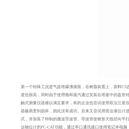
第一个特殊工况是气提塔爆沸液面，在树脂装置上，原料C5
度也很高，同时由于使用饱和蒸汽通过安装在塔釜中的盘管
触式测量仪器难以满足要求，有的企业也尝试使用双法兰差
器极易受到损坏，因此没有成功。后来又尝试用雷达液位计
式，并加装了特制的微波导波管。导波管使锥形天线径向平
达物位计的PC-CAT功能，通过串口通讯接口使用笔记本