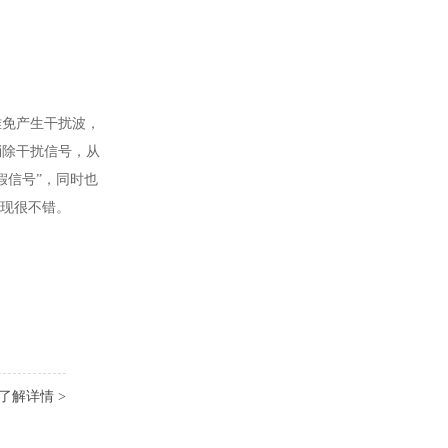
难免产生干扰波，
消除干扰信号，从
假信号”，同时也
表现很不错。
了解详情 >