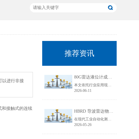
推荐资讯
80G雷达液位计成行业主流！国产雷达液位计五大发展趋势解析
可以进行非接
本文依托行业应用现状与技术迭代规律，聚焦80G雷达液位计技术升级核心，从高频迭代普及、数字化智能升级、工况专属定制、一体化结构优化、安全合规升级五大维度，深度拆解国产雷达液位计未来发展趋势，贴合工业选型需求与搜索引擎收录规则，为行业技术升级、设备采购改造提供专业参考。
2026-06-11
式和接触式的连续
HBRD 导波雷达物位计全面介绍、应用场景及核心优势
在现代工业自动化测控领域，物位监测是生产线稳定运行、仓储管理、工艺调控的重要环节。面对粘稠介质、易结晶物料、低介电常数介质、狭小罐体、强腐蚀工况等复杂测量环境，传统液位、料位仪表常常出现测量不准、卡料、失灵、寿命短等问题。而HBRD导波雷达物位计凭借成熟的技术架构与稳定的实测表现，成为工业现场主流的精密物位测量设备。
2026-05-26