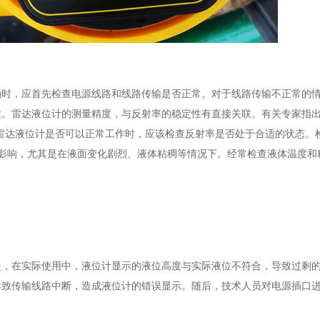
确时，应首先检查电源线路和线路传输是否正常。对于线路传输不正常的
适。雷达液位计的测量精度，与反射率的稳定性有直接关联。有关专家指
雷达液位计是否可以正常工作时，应该检查反射率是否处于合适的状态。
成影响，尤其是在液面变化剧烈、液体粘稠等情况下。经常检查液体温度和
是，在实际使用中，液位计显示的液位高度与实际液位不符合，导致过剩
导致传输线路中断，造成液位计的错误显示。随后，技术人员对电源插口