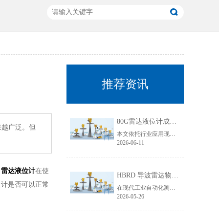
推荐资讯
80G雷达液位计成行业主流！国产雷达液位计五大发展趋势解析
来越广泛。但
本文依托行业应用现状与技术迭代规律，聚焦80G雷达液位计技术升级核心，从高频迭代普及、数字化智能升级、工况专属定制、一体化结构优化、安全合规升级五大维度，深度拆解国产雷达液位计未来发展趋势，贴合工业选型需求与搜索引擎收录规则，为行业技术升级、设备采购改造提供专业参考。
2026-06-11
，
雷达液位计
在使
HBRD 导波雷达物位计全面介绍、应用场景及核心优势
位计是否可以正常
在现代工业自动化测控领域，物位监测是生产线稳定运行、仓储管理、工艺调控的重要环节。面对粘稠介质、易结晶物料、低介电常数介质、狭小罐体、强腐蚀工况等复杂测量环境，传统液位、料位仪表常常出现测量不准、卡料、失灵、寿命短等问题。而HBRD导波雷达物位计凭借成熟的技术架构与稳定的实测表现，成为工业现场主流的精密物位测量设备。
2026-05-26