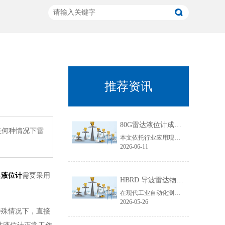
推荐资讯
80G雷达液位计成行业主流！国产雷达液位计五大发展趋势解析
在何种情况下雷
本文依托行业应用现状与技术迭代规律，聚焦80G雷达液位计技术升级核心，从高频迭代普及、数字化智能升级、工况专属定制、一体化结构优化、安全合规升级五大维度，深度拆解国产雷达液位计未来发展趋势，贴合工业选型需求与搜索引擎收录规则，为行业技术升级、设备采购改造提供专业参考。
2026-06-11
达
液位计
需要采用
HBRD 导波雷达物位计全面介绍、应用场景及核心优势
在现代工业自动化测控领域，物位监测是生产线稳定运行、仓储管理、工艺调控的重要环节。面对粘稠介质、易结晶物料、低介电常数介质、狭小罐体、强腐蚀工况等复杂测量环境，传统液位、料位仪表常常出现测量不准、卡料、失灵、寿命短等问题。而HBRD导波雷达物位计凭借成熟的技术架构与稳定的实测表现，成为工业现场主流的精密物位测量设备。
2026-05-26
特殊情况下，直接