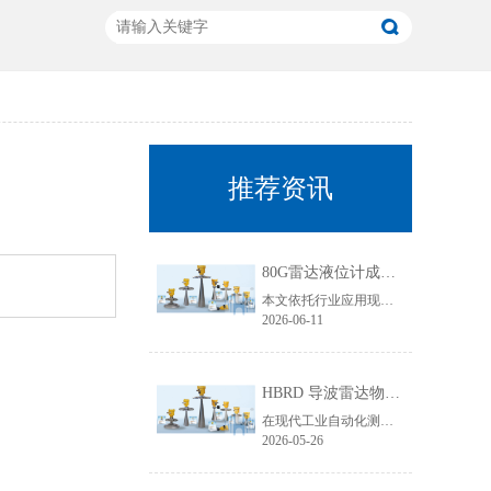
推荐资讯
80G雷达液位计成行业主流！国产雷达液位计五大发展趋势解析
本文依托行业应用现状与技术迭代规律，聚焦80G雷达液位计技术升级核心，从高频迭代普及、数字化智能升级、工况专属定制、一体化结构优化、安全合规升级五大维度，深度拆解国产雷达液位计未来发展趋势，贴合工业选型需求与搜索引擎收录规则，为行业技术升级、设备采购改造提供专业参考。
2026-06-11
HBRD 导波雷达物位计全面介绍、应用场景及核心优势
在现代工业自动化测控领域，物位监测是生产线稳定运行、仓储管理、工艺调控的重要环节。面对粘稠介质、易结晶物料、低介电常数介质、狭小罐体、强腐蚀工况等复杂测量环境，传统液位、料位仪表常常出现测量不准、卡料、失灵、寿命短等问题。而HBRD导波雷达物位计凭借成熟的技术架构与稳定的实测表现，成为工业现场主流的精密物位测量设备。
2026-05-26