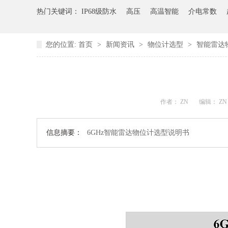
热门关键词：
IP68级防水
高压
高温智能
介电常数
您的位置:
首页
>
新闻资讯
>
物位计选型
>
智能雷达
作者： ZN
编辑： Z
信息摘要：
6GHz智能雷达物位计选型说明书