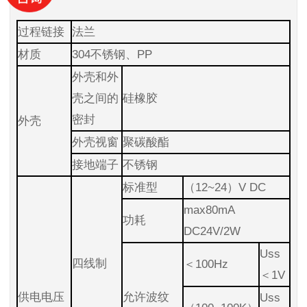
过程链接
法兰
材质
304不锈钢、PP
外壳和外
壳之间的
硅橡胶
密封
外壳
外壳视窗
聚碳酸酯
接地端子
不锈钢
标准型
（12~24）V DC
max80mA
功耗
DC24V/2W
Uss
四线制
＜100Hz
＜1V
供电电压
允许波纹
Uss