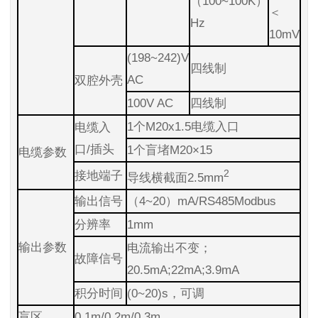
（100~100K）
＜
Hz
10mV
(198~242)V
四线制
AC
双腔外壳
100V AC
四线制
1个M20x1.5电缆入口
电缆入
口/插头
1个盲堵M20×15
电缆参数
2
接地端子
导线横截面2.5mm
输出信号
（4~20）mA/RS485Modbus
分辨率
1mm
输出参数
电流输出不变；
故障信号
20.5mA;22mA;3.9mA
积分时间
(0~20)s，可调
盲区
0.1m/0.2m/0.3m