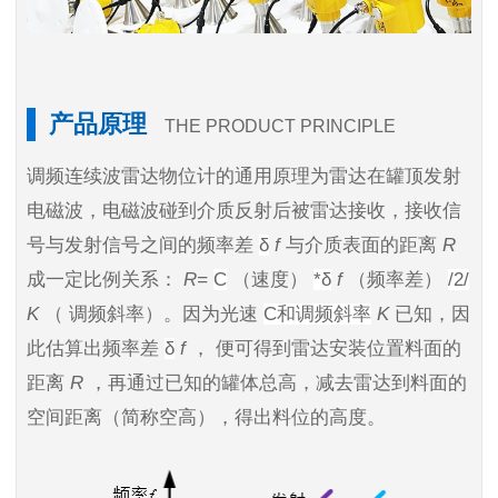
产品原理
THE PRODUCT PRINCIPLE
调频连续波雷达物位计的通用原理为雷达在罐顶发射
电磁波，电磁波碰到介质反射后被雷达接收，接收信
号与发射信号之间的频率差
δ
f
与介质表面的距离
R
成一定比例关系：
R=
C
（速度）
*δ
f
（频率差）
/2/
K
（
调频斜率）。因为光速
C和调频斜率
K
已知，因
此估算出频率差
δ
f
，
便可得到雷达安装位置料面的
距离
R
，再通过已知的罐体总高，减去雷达到料面的
空间距离（简称空高），得出料位的高度。